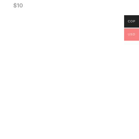
$
10
COP
USD