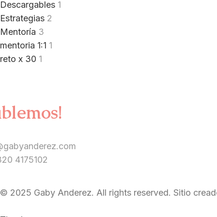
Descargables
1
Estrategias
2
Mentoría
3
mentoria 1:1
1
reto x 30
1
blemos!
@gabyanderez.com
320 4175102
© 2025 Gaby Anderez. All rights reserved. Sitio crea