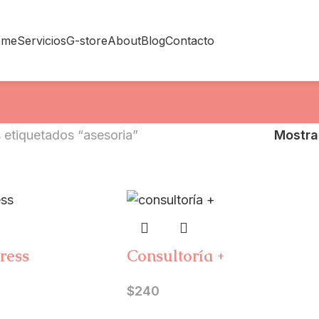
ome
Servicios
G-store
About
Blog
Contacto
 etiquetados “asesoria”
Mostr
ress
Consultoría +
$
240