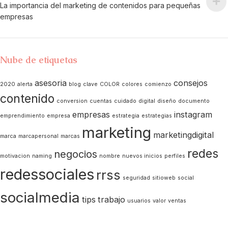
La importancia del marketing de contenidos para pequeñas
empresas
Nube de etiquetas
asesoria
consejos
2020
alerta
blog
clave
COLOR
colores
comienzo
contenido
conversion
cuentas
cuidado
digital
diseño
documento
empresas
instagram
emprendimiento
empresa
estrategia
estrategias
marketing
marketingdigital
marca
marcapersonal
marcas
redes
negocios
motivacion
naming
nombre
nuevos inicios
perfiles
redessociales
rrss
seguridad
sitioweb
social
socialmedia
tips
trabajo
usuarios
valor
ventas