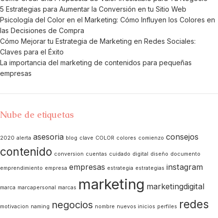
5 Estrategias para Aumentar la Conversión en tu Sitio Web
Psicología del Color en el Marketing: Cómo Influyen los Colores en
las Decisiones de Compra
Cómo Mejorar tu Estrategia de Marketing en Redes Sociales:
Claves para el Éxito
La importancia del marketing de contenidos para pequeñas
empresas
Nube de etiquetas
asesoria
consejos
2020
alerta
blog
clave
COLOR
colores
comienzo
contenido
conversion
cuentas
cuidado
digital
diseño
documento
empresas
instagram
emprendimiento
empresa
estrategia
estrategias
marketing
marketingdigital
marca
marcapersonal
marcas
redes
negocios
motivacion
naming
nombre
nuevos inicios
perfiles