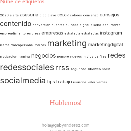
Nube de etiquetas
asesoria
consejos
2020
alerta
blog
clave
COLOR
colores
comienzo
contenido
conversion
cuentas
cuidado
digital
diseño
documento
empresas
instagram
emprendimiento
empresa
estrategia
estrategias
marketing
marketingdigital
marca
marcapersonal
marcas
redes
negocios
motivacion
naming
nombre
nuevos inicios
perfiles
redessociales
rrss
seguridad
sitioweb
social
socialmedia
tips
trabajo
usuarios
valor
ventas
Hablemos!
hola@gabyanderez.com